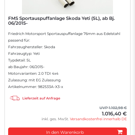
FMS Sportauspuffanlage Skoda Yeti (5L), ab Bj.
06/2015-
Friedrich Motorsport Sportauspuffanlage 76mm aus Edelstahl
passend für:
Fahrzeughersteller: Skoda
Fahrzeugtyp: Yeti
Typdetail: 5L
ab Baujahr: 06/2015-
Motorvarianten: 2.0 TDI 4x4
Zulassung: mit EG Zulassung
Artikelnummer: 982533A-X3-x
Lieferzeit auf Anfrage
UVP 1.102,98 €
1.016,40 €
inkl. ges. MwSt.
Versandkostenfrei innerhalb DE
In den Warenkorb