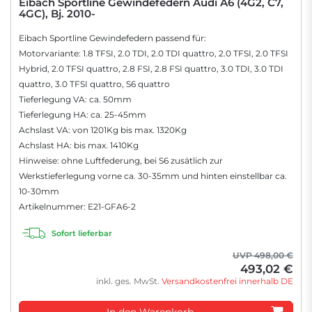
Eibach Sportline Gewindefedern Audi A6 (4G2, C7,
4GC), Bj. 2010-
Eibach Sportline Gewindefedern passend für:
Motorvariante: 1.8 TFSI, 2.0 TDI, 2.0 TDI quattro, 2.0 TFSI, 2.0 TFSI
Hybrid, 2.0 TFSI quattro, 2.8 FSI, 2.8 FSI quattro, 3.0 TDI, 3.0 TDI
quattro, 3.0 TFSI quattro, S6 quattro
Tieferlegung VA: ca. 50mm
Tieferlegung HA: ca. 25-45mm
Achslast VA: von 1201Kg bis max. 1320Kg
Achslast HA: bis max. 1410Kg
Hinweise: ohne Luftfederung, bei S6 zusätlich zur
Werkstieferlegung vorne ca. 30-35mm und hinten einstellbar ca.
10-30mm
Artikelnummer: E21-GFA6-2
Sofort lieferbar
UVP 498,00 €
493,02 €
inkl. ges. MwSt.
Versandkostenfrei innerhalb DE
In den Warenkorb