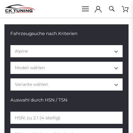
Fahrzeugsuche nach Kriterien
Alpine
Modell wählen
Variante wählen
Auswahl durch HSN / TSN