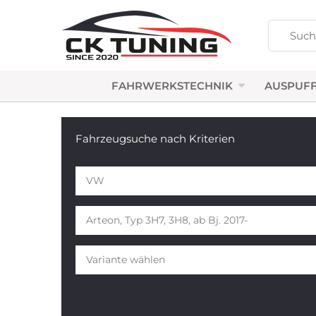
FAHRWERKSTECHNIK
AUSPUFF
Fahrzeugsuche nach Kriterien
VW
Arteon, Typ 3H7, 3H8, ab Bj. 2017-
Variante wählen