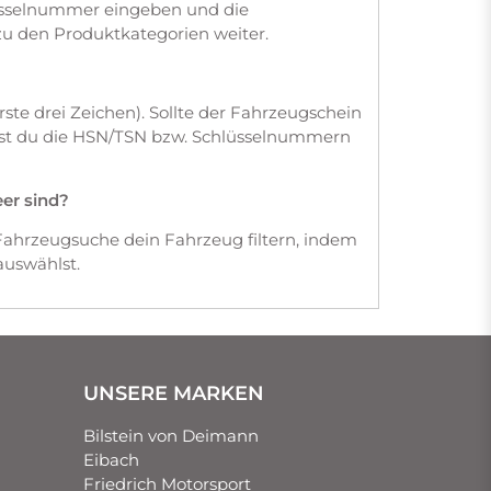
üsselnummer eingeben und die
zu den Produktkategorien weiter.
te drei Zeichen). Sollte der Fahrzeugschein
dest du die HSN/TSN bzw. Schlüsselnummern
eer sind?
Fahrzeugsuche dein Fahrzeug filtern, indem
auswählst.
UNSERE MARKEN
Bilstein von Deimann
Eibach
Friedrich Motorsport