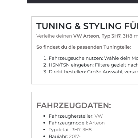
TUNING & STYLING F
Verleihe deinen
VW Arteon, Typ 3H7, 3H8
mi
So findest du die passenden Tuningteile:
Fahrzeugsuche nutzen: Wähle dein Mod
HSN/TSN eingeben: Filtere gezielt na
Direkt bestellen: Große Auswahl, vers
FAHRZEUGDATEN:
Fahrzeughersteller:
VW
Fahrzeugmodell:
Arteon
Typdetail:
3H7, 3H8
Baujahr:
2017-