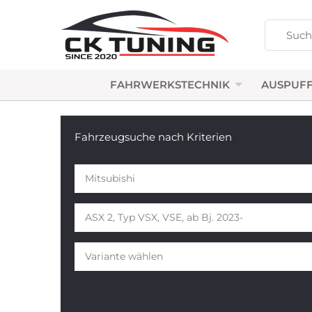
FAHRWERKSTECHNIK
AUSPUFF
Fahrzeugsuche nach Kriterien
Mitsubishi
ASX 2, Typ VSX, VSE, ab Bj. 2023-
Variante wählen