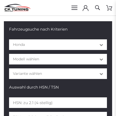
Fahrzeugsuche nach Kriterien
Honda
Modell wählen
Variante wählen
Auswahl durch HSN / TSN