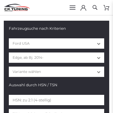
Fahrzeugsuche nach Kriterien
Ford USA
Edge, ab Bj. 2014-
Variante wählen
Auswahl durch HSN / TSN