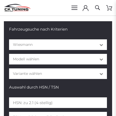
Fahrzeugsuche nach Kriterien
Wiesmann
Modell wählen
Variante wählen
Auswahl durch HSN / TSN