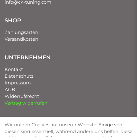
info@ck-tuning.com
SHOP
Zahlungsarten
Versandkosten
UNTERNEHMEN
Kontakt
Datenschutz
Impressum
AGB
Widerrufsrecht
Vertrag widerrufen
UNSERE MARKEN
Wir nutzen Cookies auf unserer Website. Einige von
diesen sind essenziell, während andere uns helfen, diese
Bilstein von Deimann