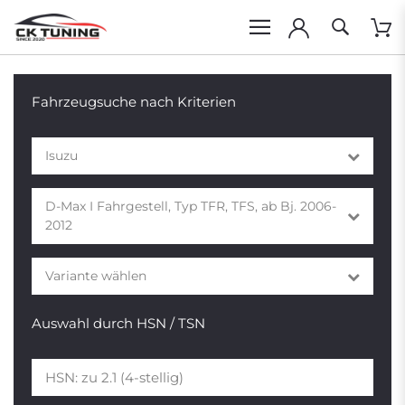
Fahrzeugsuche nach Kriterien
Isuzu
D-Max I Fahrgestell, Typ TFR, TFS, ab Bj. 2006-
2012
Variante wählen
Auswahl durch HSN / TSN