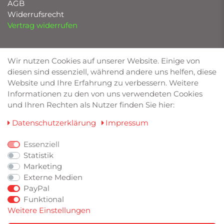
AGB
Widerrufsrecht
Vertrag widerrufen
UNSERE MARKEN
Wir nutzen Cookies auf unserer Website. Einige von
diesen sind essenziell, während andere uns helfen, diese
Bilstein von Deimann
Website und Ihre Erfahrung zu verbessern. Weitere
Eibach
Informationen zu den von uns verwendeten Cookies
Friedrich Motorsport
und Ihren Rechten als Nutzer finden Sie hier:
Lowtec
TA Technix
Daten­schutz­erklärung
Impressum
Wagner Tuning
RaceChip
Essenziell
Statistik
Marketing
ZAHLUNGSARTEN
Externe Medien
PayPal
Funktional
Weitere Einstellungen