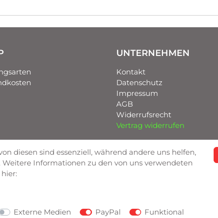
P
UNTERNEHMEN
ngsarten
Kontakt
ndkosten
Datenschutz
Impressum
AGB
Widerrufsrecht
Vertrag widerrufen
von diesen sind essenziell, während andere uns helfen,
n. Weitere Informationen zu den von uns verwendeten
hier:
Externe Medien
PayPal
Funktional