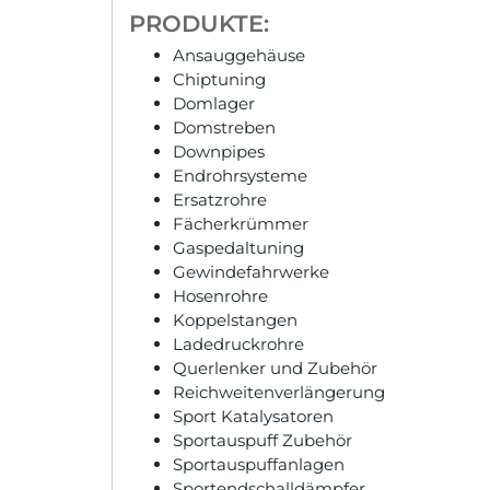
PRODUKTE:
Ansauggehäuse
Chiptuning
Domlager
Domstreben
Downpipes
Endrohrsysteme
Ersatzrohre
Fächerkrümmer
Gaspedaltuning
Gewindefahrwerke
Hosenrohre
Koppelstangen
Ladedruckrohre
Querlenker und Zubehör
Reichweitenverlängerung
Sport Katalysatoren
Sportauspuff Zubehör
Sportauspuffanlagen
Sportendschalldämpfer