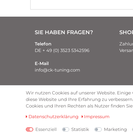
SIE HABEN FRAGEN?
SHO
Telefon
Zahlu
DE + 49 (0) 3523 5342596
Versa
E-Mail
info@ck-tuning.com
Wir nutzen Cookies auf unserer Website. Einige 
ZAHLUNGSARTEN
diese Website und Ihre Erfahrung zu verbesser
Cookies und Ihren Rechten als Nutzer finden Sie 
Daten­schutz­erklärung
Impressum
Essenziell
Statistik
Marketing