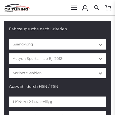
Fahrzeugsuche nach Kriterien
Ssangyong
Actyon Sports II, ab Bj. 2012-
Variante wählen
Auswahl durch HSN / TSN