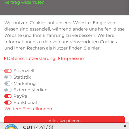
Vertrag widerrufen
UNSERE MARKEN
Wir nutzen Cookies auf unserer Website. Einige von
diesen sind essenziell, während andere uns helfen, diese
Bilstein von Deimann
Website und Ihre Erfahrung zu verbessern. Weitere
Eibach
Informationen zu den von uns verwendeten Cookies
Friedrich Motorsport
und Ihren Rechten als Nutzer finden Sie hier:
Lowtec
TA Technix
Daten­schutz­erklärung
Impressum
Wagner Tuning
RaceChip
Essenziell
Statistik
Marketing
ZAHLUNGSARTEN
Externe Medien
PayPal
Funktional
Weitere Einstellungen
Alle akzeptieren
×
(4.41 / 5)
GUT