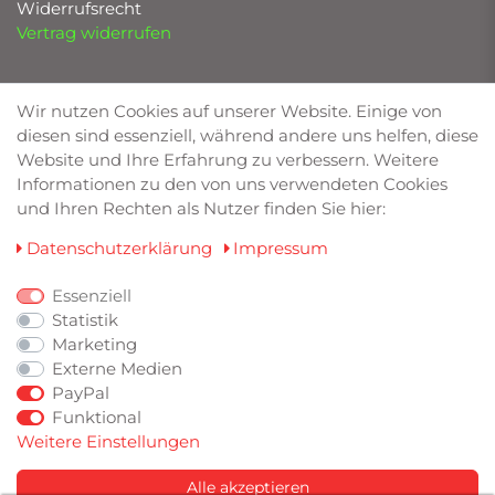
Widerrufsrecht
Vertrag widerrufen
UNSERE MARKEN
Wir nutzen Cookies auf unserer Website. Einige von
diesen sind essenziell, während andere uns helfen, diese
Bilstein von Deimann
Website und Ihre Erfahrung zu verbessern. Weitere
Eibach
Informationen zu den von uns verwendeten Cookies
Friedrich Motorsport
und Ihren Rechten als Nutzer finden Sie hier:
Lowtec
TA Technix
Daten­schutz­erklärung
Impressum
Wagner Tuning
RaceChip
Essenziell
Statistik
Marketing
ZAHLUNGSARTEN
Externe Medien
PayPal
Funktional
Weitere Einstellungen
Alle akzeptieren