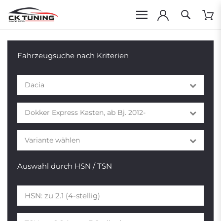
Fahrzeugsuche nach Kriterien
Dacia
Dokker Express Kasten, ab Bj. 2012-
Variante wählen
Auswahl durch HSN / TSN