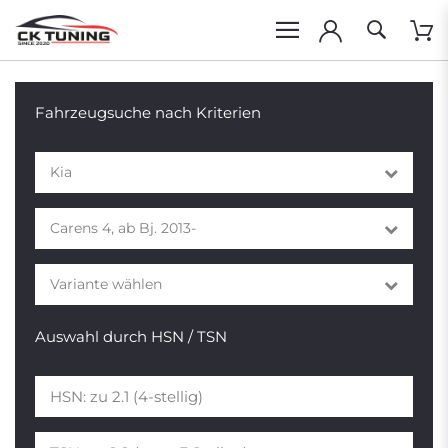
Fahrzeugsuche nach Kriterien
Kia
Carens 4, ab Bj. 2013-
Variante wählen
Auswahl durch HSN / TSN