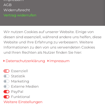
AGB
Widerrufsrecht
Vertrag widerrufen
UNSERE MARKEN
Wir nutzen Cookies auf unserer Website. Einige von
diesen sind essenziell, während andere uns helfen, diese
Bilstein von Deimann
Website und Ihre Erfahrung zu verbessern. Weitere
Eibach
Informationen zu den von uns verwendeten Cookies
Friedrich Motorsport
und Ihren Rechten als Nutzer finden Sie hier:
Lowtec
TA Technix
Daten­schutz­erklärung
Impressum
Wagner Tuning
RaceChip
Essenziell
Statistik
Marketing
ZAHLUNGSARTEN
Externe Medien
PayPal
Funktional
Weitere Einstellungen