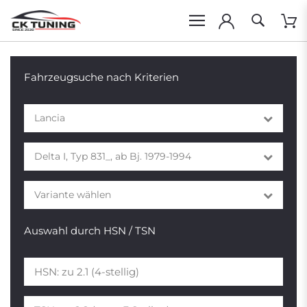
Fahrzeugsuche nach Kriterien
Lancia
Delta I, Typ 831_, ab Bj. 1979-1994
Variante wählen
Auswahl durch HSN / TSN