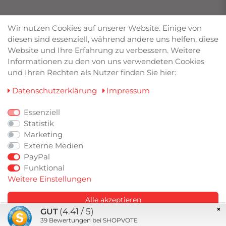
UNSERE MARKEN
Wir nutzen Cookies auf unserer Website. Einige von
diesen sind essenziell, während andere uns helfen, diese
Bilstein von Deimann
Website und Ihre Erfahrung zu verbessern. Weitere
Eibach
Informationen zu den von uns verwendeten Cookies
Friedrich Motorsport
und Ihren Rechten als Nutzer finden Sie hier:
Lowtec
TA Technix
Daten­schutz­erklärung
Impressum
Wagner Tuning
RaceChip
Essenziell
Statistik
Marketing
ZAHLUNGSARTEN
Externe Medien
PayPal
Funktional
Weitere Einstellungen
Alle akzeptieren
×
(4.41 / 5)
GUT
Speichern
39
Bewertungen bei SHOPVOTE
© Copyright 2026 CK Tuning. Alle Rechte vorbehalten.