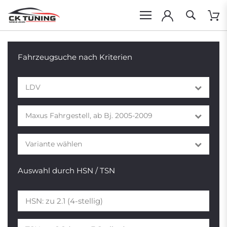
Fahrzeugsuche nach Kriterien
LDV
Maxus Fahrgestell, ab Bj. 2005-2009
Variante wählen
Auswahl durch HSN / TSN