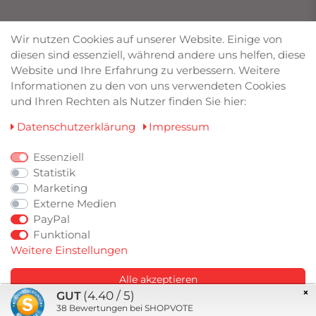
UNSERE MARKEN
Wir nutzen Cookies auf unserer Website. Einige von
diesen sind essenziell, während andere uns helfen, diese
Bilstein von Deimann
Website und Ihre Erfahrung zu verbessern. Weitere
Eibach
Informationen zu den von uns verwendeten Cookies
Friedrich Motorsport
und Ihren Rechten als Nutzer finden Sie hier:
Lowtec
TA Technix
Daten­schutz­erklärung
Impressum
Wagner Tuning
RaceChip
Essenziell
Statistik
Marketing
ZAHLUNGSARTEN
Externe Medien
PayPal
Funktional
Weitere Einstellungen
Alle akzeptieren
×
(4.40 / 5)
GUT
Speichern
38
Bewertungen bei SHOPVOTE
© Copyright 2026 CK Tuning. Alle Rechte vorbehalten.