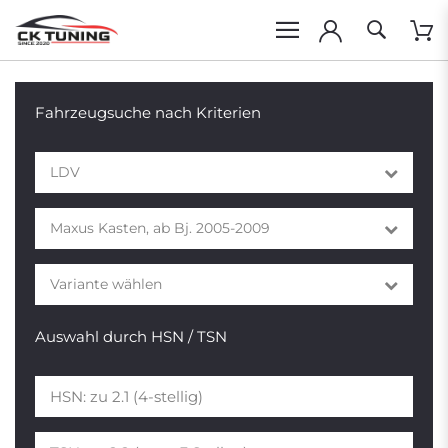
Fahrzeugsuche nach Kriterien
LDV
Maxus Kasten, ab Bj. 2005-2009
Variante wählen
Auswahl durch HSN / TSN