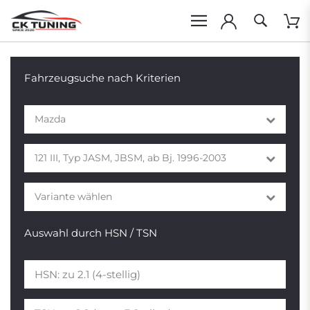
Fahrzeugsuche nach Kriterien
Mazda
121 III, Typ JASM, JBSM, ab Bj. 1996-2003
Variante wählen
Auswahl durch HSN / TSN